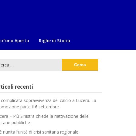
rofono Aperto
Righe di Storia
cerca
:
ticoli recenti
 complicata sopravvivenza del calcio a Lucera. La
omozione parte il 6 settembre
cera – Più Sinistra chiede la riattivazione delle
ntane pubbliche
è riunita l’unità di crisi sanitaria regionale