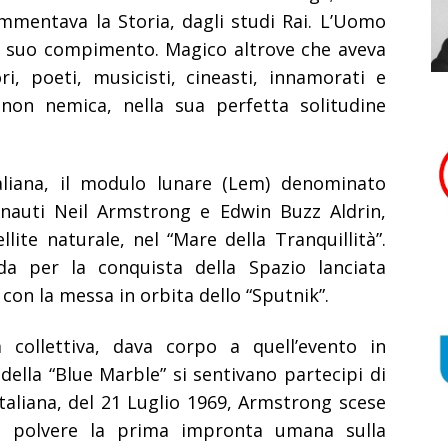
mmentava la Storia, dagli studi Rai. L’Uomo
il suo compimento. Magico altrove che aveva
ori, poeti, musicisti, cineasti, innamorati e
 non nemica, nella sua perfetta solitudine
taliana, il modulo lunare (Lem) denominato
ronauti Neil Armstrong e Edwin Buzz Aldrin,
lite naturale, nel “Mare della Tranquillità”.
da per la conquista della Spazio lanciata
 con la messa in orbita dello “Sputnik”.
 collettiva, dava corpo a quell’evento in
della “Blue Marble” si sentivano partecipi di
italiana, del 21 Luglio 1969, Armstrong scese
a polvere la prima impronta umana sulla