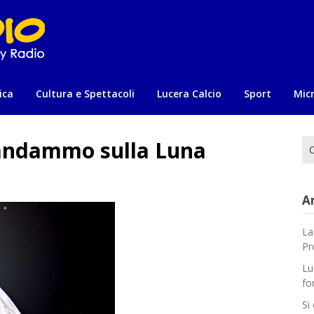
ica
Cultura e Spettacoli
Lucera Calcio
Sport
Mic
i andammo sulla Luna
Ri
per
Ar
La
Pr
Lu
fo
Si 