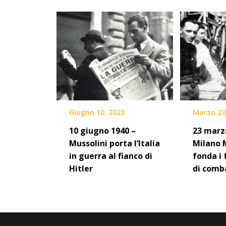
Giugno 10, 2023
Marzo 23
10 giugno 1940 –
23 marz
Mussolini porta l’Italia
Milano 
in guerra al fianco di
fonda i 
Hitler
di comb