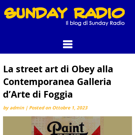
Skip
to
content
La street art di Obey alla
Contemporanea Galleria
d’Arte di Foggia
by
admin
|
Posted on
Ottobre 1, 2023