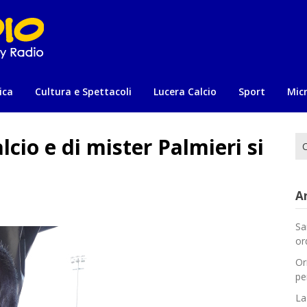
ica
Cultura e Spettacoli
Lucera Calcio
Sport
Mic
lcio e di mister Palmieri si
Ri
per
Ar
Sa
or
Or
pe
La