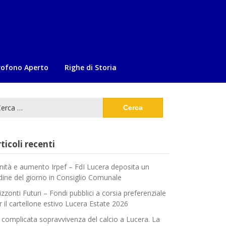
rofono Aperto
Righe di Storia
cerca
:
ticoli recenti
nità e aumento Irpef – FdI Lucera deposita un
dine del giorno in Consiglio Comunale
izzonti Futuri – Fondi pubblici a corsia preferenziale
r il cartellone estivo Lucera Estate 2026
 complicata sopravvivenza del calcio a Lucera. La