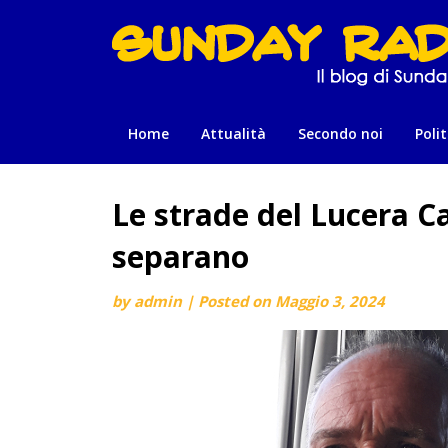
Skip
to
content
Home
Attualità
Secondo noi
Polit
Le strade del Lucera Ca
separano
by
admin
|
Posted on
Maggio 3, 2024