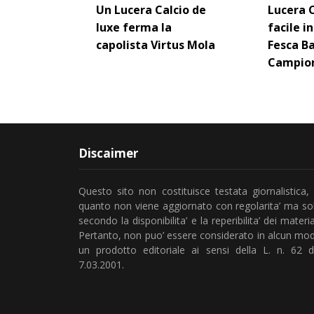
Un Lucera Calcio de
Lucera C
luxe ferma la
facile i
capolista Virtus Mola
Fesca Ba
Campio
Discaimer
Questo sito non costituisce testata giornalistica, 
quanto non viene aggiornato con regolarita’ ma so
secondo la disponibilita’ e la reperibilita’ dei material
Pertanto, non puo’ essere considerato in alcun mo
un prodotto editoriale ai sensi della L. n. 62 d
7.03.2001.