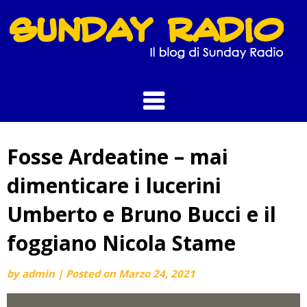
Skip
to
content
Fosse Ardeatine – mai
dimenticare i lucerini
Umberto e Bruno Bucci e il
foggiano Nicola Stame
by
admin
|
Posted on
Marzo 24, 2021