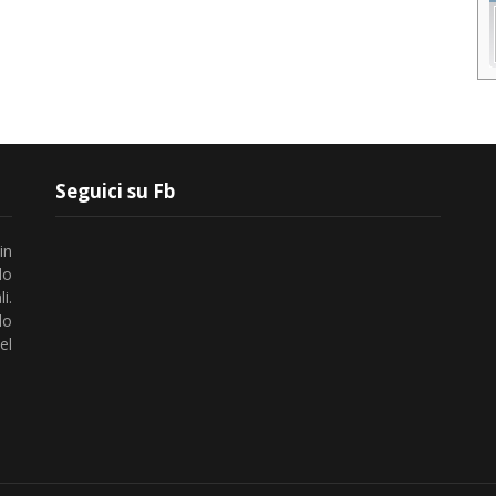
Seguici su Fb
in
lo
i.
do
el