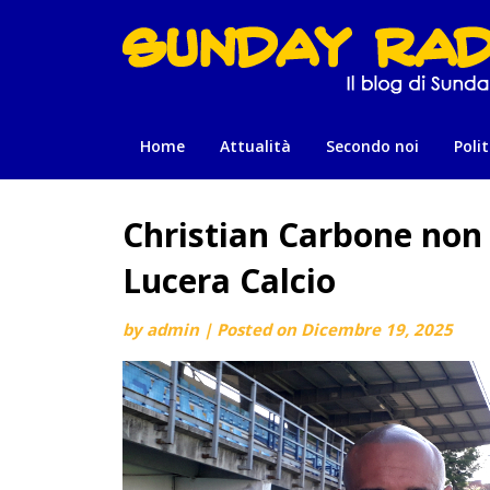
Skip
to
content
Home
Attualità
Secondo noi
Polit
Christian Carbone non è
Lucera Calcio
by
admin
|
Posted on
Dicembre 19, 2025