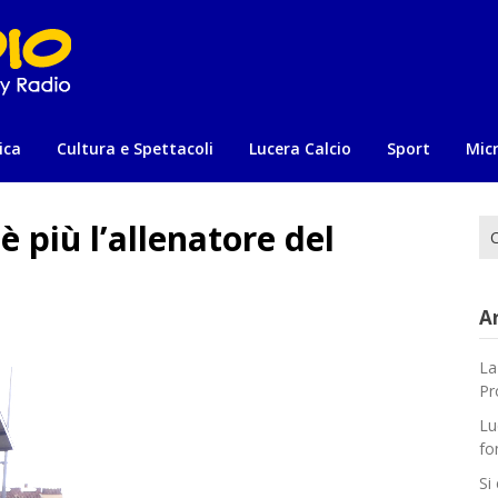
ica
Cultura e Spettacoli
Lucera Calcio
Sport
Mic
 più l’allenatore del
Ri
per
Ar
La
Pr
Lu
fo
Si 