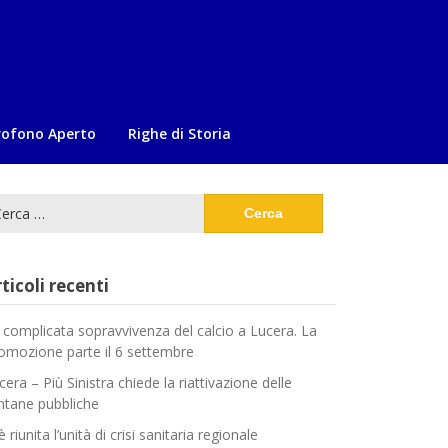
rofono Aperto
Righe di Storia
cerca
:
ticoli recenti
 complicata sopravvivenza del calcio a Lucera. La
omozione parte il 6 settembre
cera – Più Sinistra chiede la riattivazione delle
ntane pubbliche
è riunita l’unità di crisi sanitaria regionale