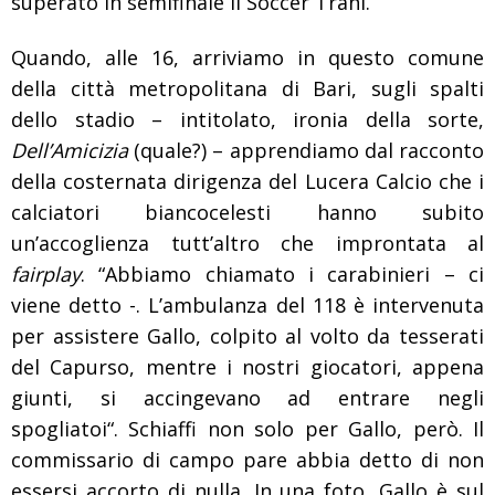
superato in semifinale il Soccer Trani.
Quando, alle 16, arriviamo in questo comune
della città metropolitana di Bari, sugli spalti
dello stadio – intitolato, ironia della sorte,
Dell’Amicizia
(quale?) – apprendiamo dal racconto
della costernata dirigenza del Lucera Calcio che i
calciatori biancocelesti hanno subito
un’accoglienza tutt’altro che improntata al
fairplay
. “Abbiamo chiamato i carabinieri – ci
viene detto -. L’ambulanza del 118 è intervenuta
per assistere Gallo, colpito al volto da tesserati
del Capurso, mentre i nostri giocatori, appena
giunti, si accingevano ad entrare negli
spogliatoi“. Schiaffi non solo per Gallo, però. Il
commissario di campo pare abbia detto di non
essersi accorto di nulla. In una foto, Gallo è sul