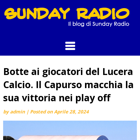
Skip
to
content
Botte ai giocatori del Lucera
Calcio. Il Capurso macchia la
sua vittoria nei play off
by
admin
|
Posted on
Aprile 28, 2024