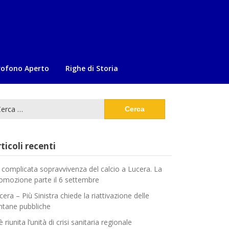
rofono Aperto
Righe di Storia
cerca
:
ticoli recenti
 complicata sopravvivenza del calcio a Lucera. La
omozione parte il 6 settembre
cera – Più Sinistra chiede la riattivazione delle
ntane pubbliche
è riunita l’unità di crisi sanitaria regionale