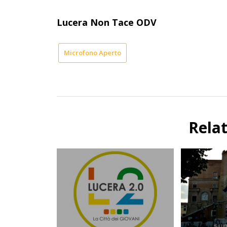
Lucera Non Tace ODV
Microfono Aperto
Rela