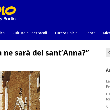
ica
Cultura e Spettacoli
Lucera Calcio
Sport
Mic
a ne sarà del sant’Anna?”
Ri
per
Ar
La
Pr
Lu
fo
Si 