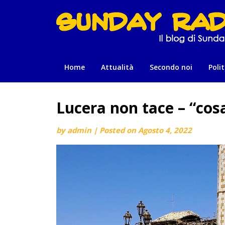
Skip
to
content
Home
Attualità
Secondo noi
Polit
Lucera non tace – “cos
by
admin
|
Posted on
Agosto 4, 2022