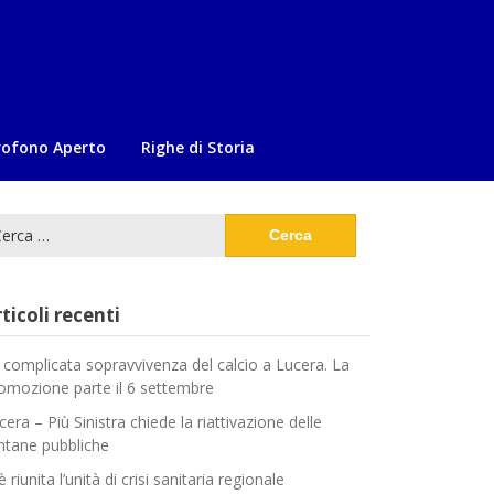
rofono Aperto
Righe di Storia
cerca
:
ticoli recenti
 complicata sopravvivenza del calcio a Lucera. La
omozione parte il 6 settembre
cera – Più Sinistra chiede la riattivazione delle
ntane pubbliche
è riunita l’unità di crisi sanitaria regionale