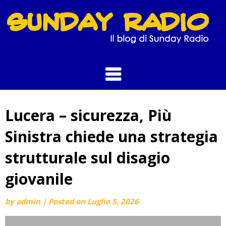
Skip
to
content
Lucera – sicurezza, Più
Sinistra chiede una strategia
strutturale sul disagio
giovanile
by
admin
|
Posted on
Luglio 5, 2026