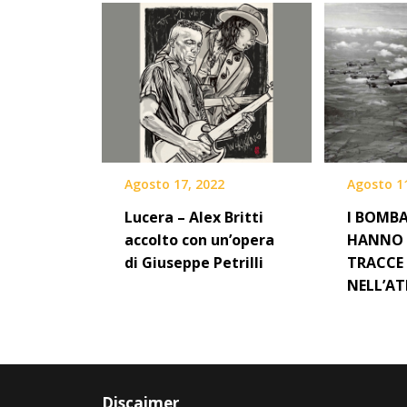
Agosto 17, 2022
Agosto 1
Lucera – Alex Britti
I BOMB
accolto con un’opera
HANNO 
di Giuseppe Petrilli
TRACCE
NELL’A
Discaimer