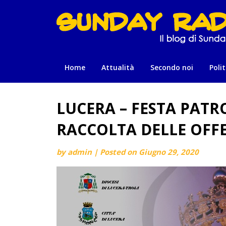
Skip
to
content
Home
Attualità
Secondo noi
Polit
LUCERA – FESTA PATRO
RACCOLTA DELLE OFF
by
admin
|
Posted on
Giugno 29, 2020