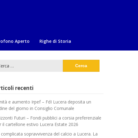
rofono Aperto
Righe di Storia
cerca
:
ticoli recenti
nità e aumento Irpef – FdI Lucera deposita un
dine del giorno in Consiglio Comunale
izzonti Futuri – Fondi pubblici a corsia preferenziale
r il cartellone estivo Lucera Estate 2026
 complicata sopravvivenza del calcio a Lucera. La