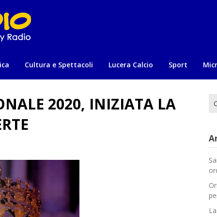
ica
Cultura e Spettacoli
Lucera Calcio
Sport
Mic
NALE 2020, INIZIATA LA
Ri
per
ERTE
Ar
Sa
or
Or
pe
La