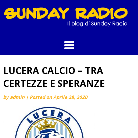
Skip
to
content
LUCERA CALCIO – TRA
CERTEZZE E SPERANZE
by
admin
|
Posted on
Aprile 28, 2020