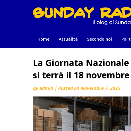
Skip
to
content
Home
Attualità
Secondo noi
Polit
La Giornata Nazionale 
si terrà il 18 novembre
by
admin
|
Posted on
Novembre 7, 2023