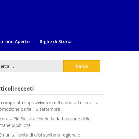
rofono Aperto
Righe di Storia
cerca
:
ticoli recenti
 complicata sopravvivenza del calcio a Lucera. La
omozione parte il 6 settembre
cera – Più Sinistra chiede la riattivazione delle
ntane pubbliche
è riunita l’unità di crisi sanitaria regionale