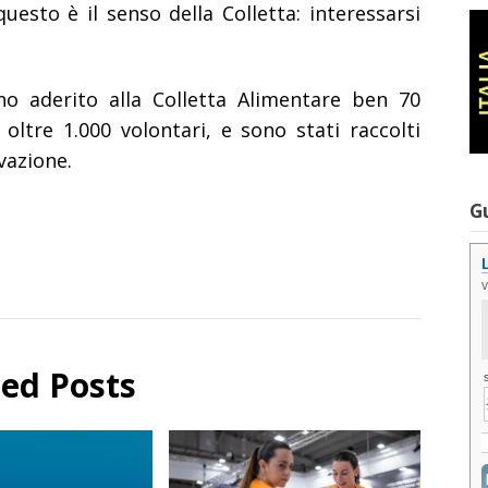
é questo è
il senso della Colletta: interessarsi
no aderito alla Colletta Alimentare ben
70
i
oltre 1.000 volontari
, e sono stati raccolti
vazione.
G
ted Posts