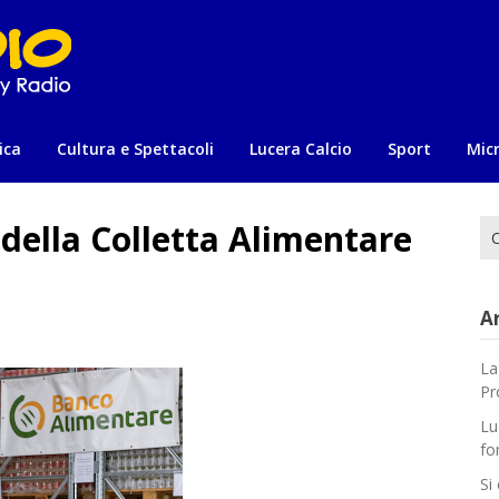
ica
Cultura e Spettacoli
Lucera Calcio
Sport
Mic
della Colletta Alimentare
Ri
per
Ar
La
Pr
Lu
fo
Si 