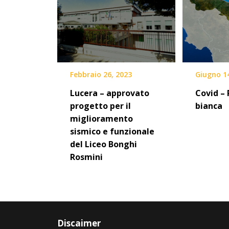
Febbraio 26, 2023
Giugno 1
Lucera – approvato
Covid – 
progetto per il
bianca
miglioramento
sismico e funzionale
del Liceo Bonghi
Rosmini
Discaimer