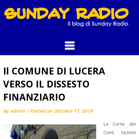
Skip
to
content
Il COMUNE DI LUCERA
VERSO IL DISSESTO
FINANZIARIO
by
admin
|
Posted on
Ottobre 17, 2019
La Corte dei
Conti Sezioni