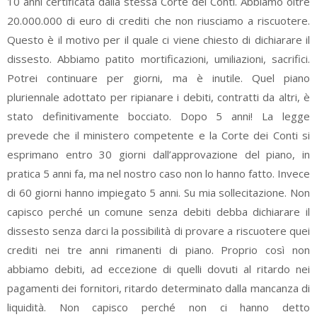
10 anni certificata dalla stessa Corte dei Conti. Abbiamo oltre
20.000.000 di euro di crediti che non riusciamo a riscuotere.
Questo è il motivo per il quale ci viene chiesto di dichiarare il
dissesto. Abbiamo patito mortificazioni, umiliazioni, sacrifici.
Potrei continuare per giorni, ma è inutile. Quel piano
pluriennale adottato per ripianare i debiti, contratti da altri, è
stato definitivamente bocciato. Dopo 5 anni! La legge
prevede che il ministero competente e la Corte dei Conti si
esprimano entro 30 giorni dall’approvazione del piano, in
pratica 5 anni fa, ma nel nostro caso non lo hanno fatto. Invece
di 60 giorni hanno impiegato 5 anni. Su mia sollecitazione. Non
capisco perché un comune senza debiti debba dichiarare il
dissesto senza darci la possibilità di provare a riscuotere quei
crediti nei tre anni rimanenti di piano. Proprio così non
abbiamo debiti, ad eccezione di quelli dovuti al ritardo nei
pagamenti dei fornitori, ritardo determinato dalla mancanza di
liquidità. Non capisco perché non ci hanno detto