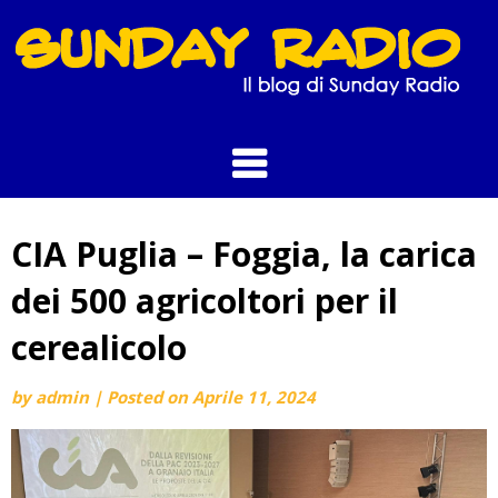
Skip
to
content
CIA Puglia – Foggia, la carica
dei 500 agricoltori per il
cerealicolo
by
admin
|
Posted on
Aprile 11, 2024