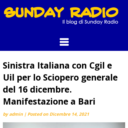
Skip
to
content
Sinistra Italiana con Cgil e
Uil per lo Sciopero generale
del 16 dicembre.
Manifestazione a Bari
by
admin
|
Posted on
Dicembre 14, 2021