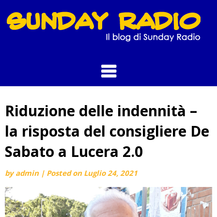
Skip
to
content
Riduzione delle indennità –
la risposta del consigliere De
Sabato a Lucera 2.0
by
admin
|
Posted on
Luglio 24, 2021