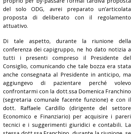
proprio per
by-passare
l’ormai
tardiva proposta
del solo
ODG,
avrei preparato
un’articolata
proposta di deliberato con il regolamento
attuativo.
Di tale aspetto, durante la riunione della
conferenza dei
capigruppo,
ne ho dato notizia a
tutti i
presenti compreso il
Presidente del
Consiglio
,
comunicando che tale bozza era stata
anche consegnata al Presidente
in anticipo
,
ma
aggiungevo di
pazientare perché volevo
confrontarmi con la dott.ssa
Domenica
Franchino
(segretaria comunale facente funzione)
e con il
dott
.
Raffaele Cardillo
(dirigente del settore
Economico e Finanziario)
per acquisire
i pareri
tecnici
e i suggerimenti
giuridici e contabili
.
La
stessa dott.ssa
Franchino
,
durante la riunione
,
se