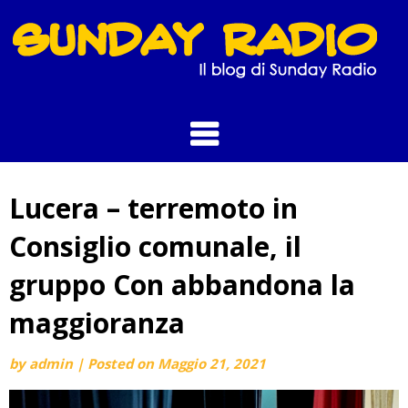
Skip
to
content
Lucera – terremoto in
Consiglio comunale, il
gruppo Con abbandona la
maggioranza
by
admin
|
Posted on
Maggio 21, 2021