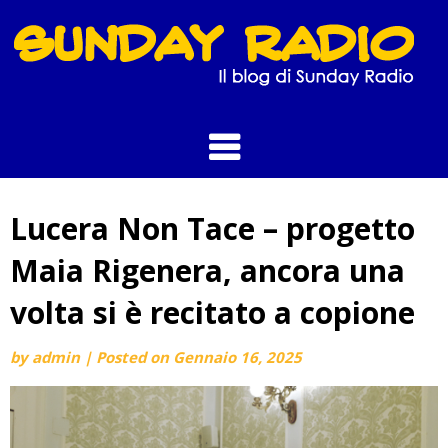
Skip
to
content
Lucera Non Tace – progetto
Maia Rigenera, ancora una
volta si è recitato a copione
by
admin
|
Posted on
Gennaio 16, 2025