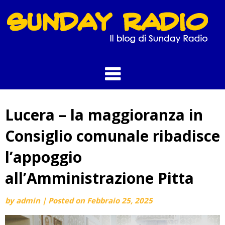
Skip
to
content
Lucera – la maggioranza in
Consiglio comunale ribadisce
l’appoggio
all’Amministrazione Pitta
by
admin
|
Posted on
Febbraio 25, 2025