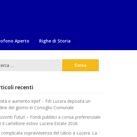
rofono Aperto
Righe di Storia
cerca
:
ticoli recenti
nità e aumento Irpef – FdI Lucera deposita un
dine del giorno in Consiglio Comunale
izzonti Futuri – Fondi pubblici a corsia preferenziale
r il cartellone estivo Lucera Estate 2026
 complicata sopravvivenza del calcio a Lucera. La