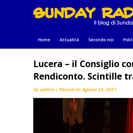
Skip
to
content
Home
Attualità
Secondo noi
Polit
Lucera – il Consiglio c
Rendiconto. Scintille t
by
admin
|
Posted on
Agosto 24, 2021