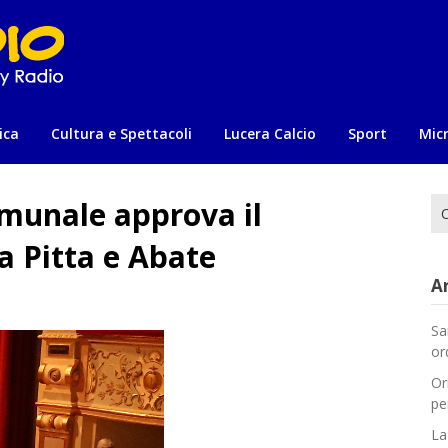
ica
Cultura e Spettacoli
Lucera Calcio
Sport
Mic
omunale approva il
Ri
per
ra Pitta e Abate
Ar
Sa
or
Or
pe
La