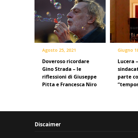
Agosto 25, 2021
Giugno 1
Doveroso ricordare
Lucera –
Gino Strada – le
sindacat
riflessioni di Giuseppe
parte c
Pitta e Francesca Niro
“tempo
Discaimer