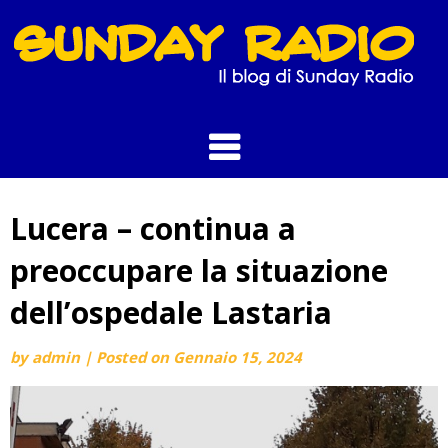
Skip
to
content
Lucera – continua a
preoccupare la situazione
dell’ospedale Lastaria
by
admin
|
Posted on
Gennaio 15, 2024