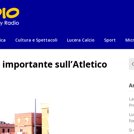
ica
Cultura e Spettacoli
Lucera Calcio
Sport
Mic
a importante sull’Atletico
Ri
per
Ar
La
Pr
Lu
fo
Si 