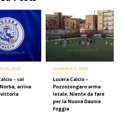
e 29, 2024
Dicembre 4, 2022
alcio – col
Lucera Calcio –
 Norba, arriva
Pozzozengaro arma
 vittoria
letale. Niente da fare
per la Nuova Daunia
Foggia