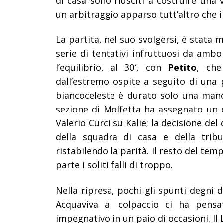
di casa sono riusciti a costruire una
un arbitraggio apparso tutt’altro che 
La partita, nel suo svolgersi, è stata
serie di tentativi infruttuosi da ambo
l’equilibrio, al 30′, con
Petito
, che
dall’estremo ospite a seguito di una p
biancoceleste è durato solo una mancia
sezione di Molfetta ha assegnato un c
Valerio Curci su Kalie; la decisione del
della squadra di casa e della trib
ristabilendo la parità. Il resto del tem
parte i soliti falli di troppo.
Nella ripresa, pochi gli spunti degni di
Acquaviva al colpaccio ci ha pensat
impegnativo in un paio di occasioni. Il 