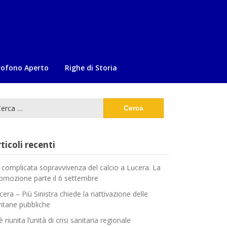
rofono Aperto
Righe di Storia
cerca
:
ticoli recenti
 complicata sopravvivenza del calcio a Lucera. La
omozione parte il 6 settembre
cera – Più Sinistra chiede la riattivazione delle
ntane pubbliche
è riunita l’unità di crisi sanitaria regionale