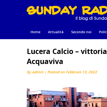
Skip
to
content
Home
Attualità
Secondo noi
Polit
Lucera Calcio – vittori
Acquaviva
by
admin
|
Posted on
Febbraio 13, 2022