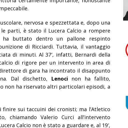
 vittoria certamente importante, nonostante
impeccabile.
 muscolare, nervosa e spezzettata e, dopo una
 le parti, è stato il Lucera Calcio a rompere
 ha buttato dentro un pallone respinto
unizione di Ricciardi. Tuttavia, il vantaggio
ta di minuti. Al 37′, infatti, Bernardi della
alcio di rigore per un intervento in area di
 direttore di gara ha incontrato il disappunto
una. Dal dischetto,
Lenoci
non ha fallito,
po non ha riservato altri particolari episodi, a
 finire sui taccuini dei cronisti; ma l’Atletico
o, chiamando Valerio Curci all’intervento
Lucera Calcio non è stato a guardare e, al 19′,