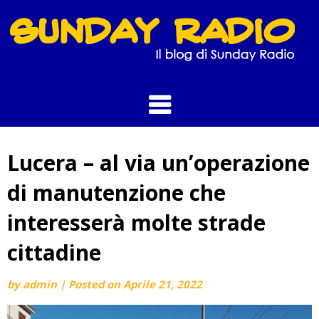
Skip
to
content
Lucera – al via un’operazione
di manutenzione che
interesserà molte strade
cittadine
by
admin
|
Posted on
Aprile 21, 2022