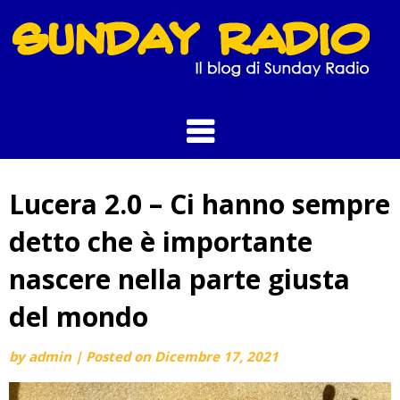
Skip
to
content
Lucera 2.0 – Ci hanno sempre
detto che è importante
nascere nella parte giusta
del mondo
by
admin
|
Posted on
Dicembre 17, 2021