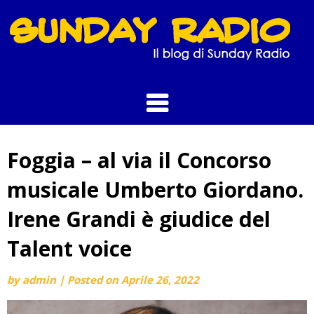
Skip
to
content
Foggia – al via il Concorso
musicale Umberto Giordano.
Irene Grandi è giudice del
Talent voice
by
admin
|
Posted on
Aprile 26, 2022