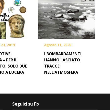
 23, 2019
Agosto 11, 2020
OTIVE
I BOMBARDAMENTI
 – PER IL
HANNO LASCIATO
O, SOLO DUE
TRACCE
O A LUCERA
NELL’ATMOSFERA
Seguici su Fb