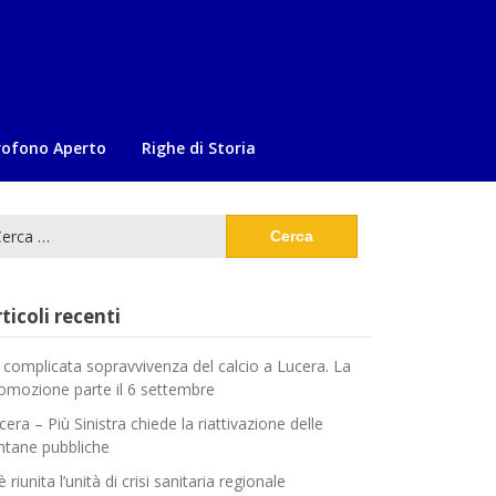
rofono Aperto
Righe di Storia
cerca
:
ticoli recenti
 complicata sopravvivenza del calcio a Lucera. La
omozione parte il 6 settembre
cera – Più Sinistra chiede la riattivazione delle
ntane pubbliche
è riunita l’unità di crisi sanitaria regionale