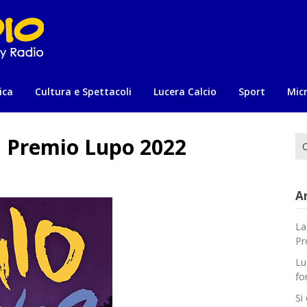
ica
Cultura e Spettacoli
Lucera Calcio
Sport
Mic
l Premio Lupo 2022
Ri
per
Ar
La
Pr
Lu
fo
Si 