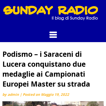
Skip
to
content
Podismo – i Saraceni di
Lucera conquistano due
medaglie ai Campionati
Europei Master su strada
by
admin
|
Posted on
Maggio 19, 2022