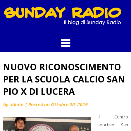
Skip
to
content
NUOVO RICONOSCIMENTO
PER LA SCUOLA CALCIO SAN
PIO X DI LUCERA
by
admin
|
Posted on
Ottobre 20, 2019
Il Centro
sportivo San