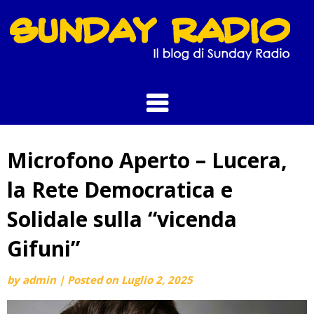
Skip
to
content
Microfono Aperto – Lucera,
la Rete Democratica e
Solidale sulla “vicenda
Gifuni”
by
admin
|
Posted on
Luglio 2, 2025