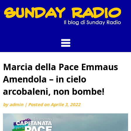
Skip
to
content
Marcia della Pace Emmaus
Amendola – in cielo
arcobaleni, non bombe!
by
admin
|
Posted on
Aprile 3, 2022