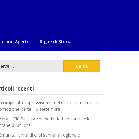
rofono Aperto
Righe di Storia
cerca
:
ticoli recenti
 complicata sopravvivenza del calcio a Lucera. La
omozione parte il 6 settembre
cera – Più Sinistra chiede la riattivazione delle
ntane pubbliche
è riunita l’unità di crisi sanitaria regionale