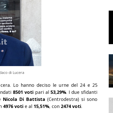
daco di Lucera
cera. Lo hanno deciso le urne del 24 e 25
andati
8501 voti
pari al
53,29%
. I due sfidanti
 e
Nicola Di Battista
(Centrodestra) si sono
n
4976 voti
e al
15,51%
, con
2474 voti
.