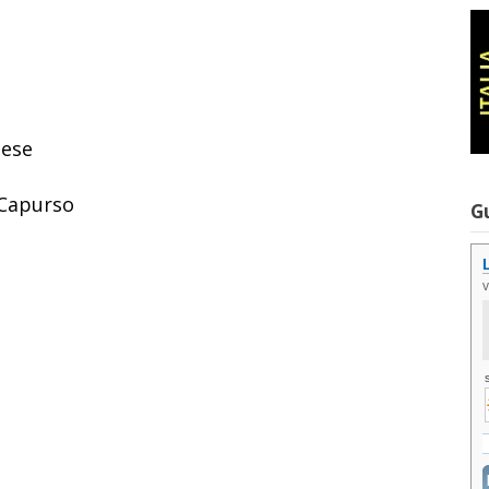
nese
 Capurso
G