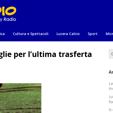
ica
Cultura e Spettacoli
Lucera Calcio
Sport
Mic
glie per l’ultima trasferta
Ri
per
Ar
La
Pr
Lu
fo
Si 