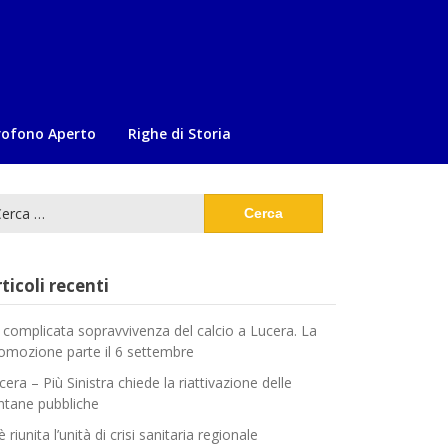
rofono Aperto
Righe di Storia
cerca
:
ticoli recenti
 complicata sopravvivenza del calcio a Lucera. La
omozione parte il 6 settembre
cera – Più Sinistra chiede la riattivazione delle
ntane pubbliche
è riunita l’unità di crisi sanitaria regionale