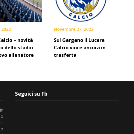
 2022
Novembre 27, 2022
alcio – novità
Sul Gargano il Lucera
o dello stadio
Calcio vince ancora in
ovo allenatore
trasferta
Seguici su Fb
in
lo
i.
do