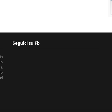
Seguici su Fb
in
lo
i.
do
el