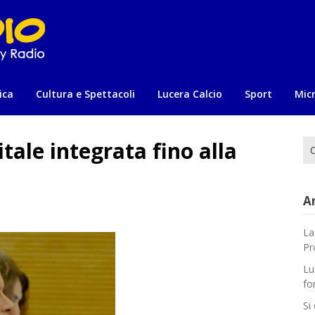
ica
Cultura e Spettacoli
Lucera Calcio
Sport
Mic
itale integrata fino alla
Ri
per
Ar
La
Pr
Lu
fo
Si 