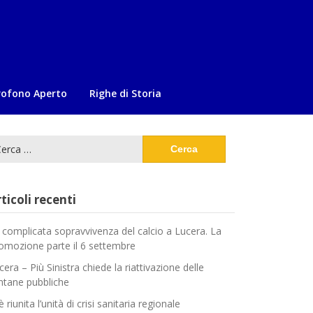
rofono Aperto
Righe di Storia
cerca
:
ticoli recenti
 complicata sopravvivenza del calcio a Lucera. La
omozione parte il 6 settembre
cera – Più Sinistra chiede la riattivazione delle
ntane pubbliche
è riunita l’unità di crisi sanitaria regionale