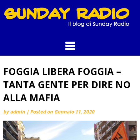
Skip
to
content
FOGGIA LIBERA FOGGIA –
TANTA GENTE PER DIRE NO
ALLA MAFIA
by
admin
|
Posted on
Gennaio 11, 2020