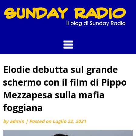
Skip
to
content
Elodie debutta sul grande
schermo con il film di Pippo
Mezzapesa sulla mafia
foggiana
by
admin
|
Posted on
Luglio 22, 2021