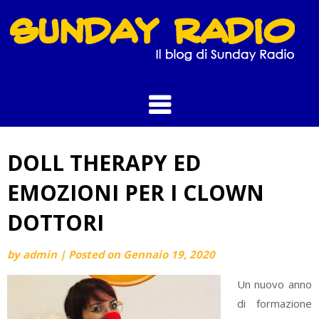
Skip
to
content
DOLL THERAPY ED
EMOZIONI PER I CLOWN
DOTTORI
by
admin
|
Posted on
Gennaio 19, 2020
Un nuovo anno
di formazione