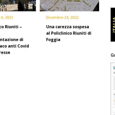
14, 2021
Dicembre 24, 2022
co Riuniti –
Una carezza sospesa
al Policlinico Riuniti di
ntazione di
Foggia
aco anti Covid
resse
G