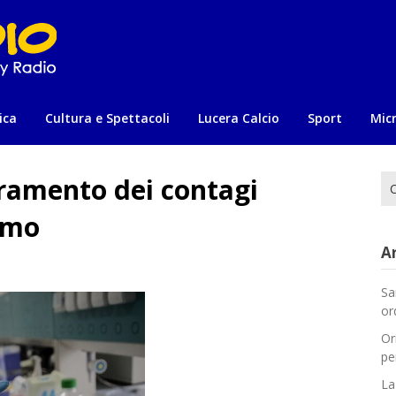
ica
Cultura e Spettacoli
Lucera Calcio
Sport
Mic
eramento dei contagi
Ri
per
imo
Ar
Sa
or
Or
pe
La