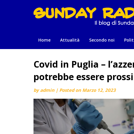
Skip
to
content
Home
Attualità
Secondo noi
Polit
Covid in Puglia – l’azz
potrebbe essere pross
by
admin
|
Posted on
Marzo 12, 2023