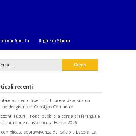
rofono Aperto
Righe di Storia
cerca
:
ticoli recenti
nità e aumento Irpef – FdI Lucera deposita un
dine del giorno in Consiglio Comunale
izzonti Futuri – Fondi pubblici a corsia preferenziale
r il cartellone estivo Lucera Estate 2026
 complicata sopravvivenza del calcio a Lucera. La