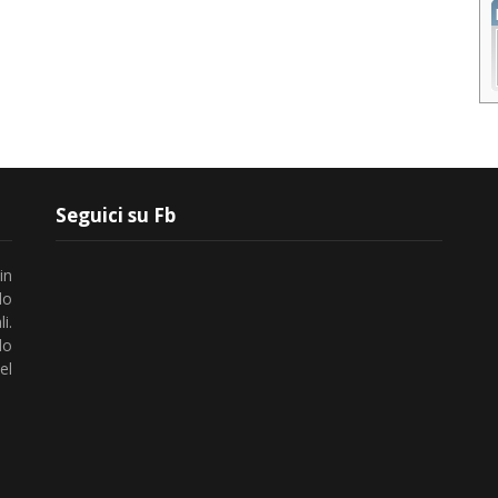
Seguici su Fb
in
lo
i.
do
el