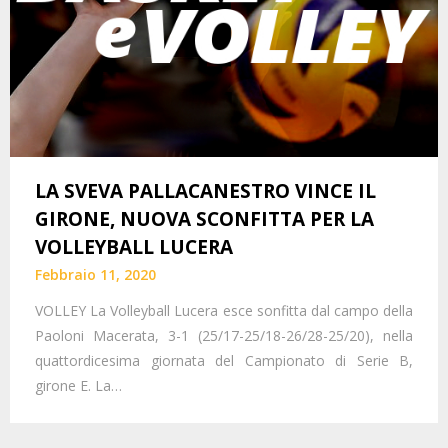
LA SVEVA PALLACANESTRO VINCE IL
GIRONE, NUOVA SCONFITTA PER LA
VOLLEYBALL LUCERA
Febbraio 11, 2020
VOLLEY La Volleyball Lucera esce sonfitta dal campo della
Paoloni Macerata, 3-1 (25/17-25/18-26/28-25/20), nella
quattordicesima giornata del Campionato di Serie B,
girone E. La…