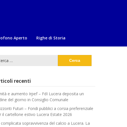
rofono Aperto
Righe di Storia
cerca
:
ticoli recenti
nità e aumento Irpef – FdI Lucera deposita un
dine del giorno in Consiglio Comunale
izzonti Futuri – Fondi pubblici a corsia preferenziale
r il cartellone estivo Lucera Estate 2026
 complicata sopravvivenza del calcio a Lucera. La