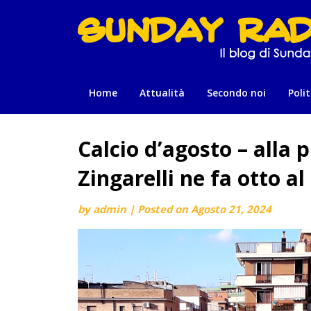
Skip
to
content
Home
Attualità
Secondo noi
Polit
Calcio d’agosto – alla p
Zingarelli ne fa otto a
by
admin
|
Posted on
Agosto 21, 2024