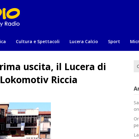
ica
Cultura e Spettacoli
Lucera Calcio
Sport
Mic
rima uscita, il Lucera di
Ri
per
l Lokomotiv Riccia
Ar
Sa
or
Or
pe
La