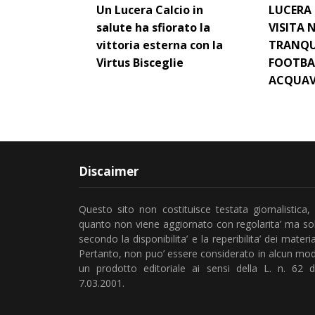
Un Lucera Calcio in
LUCERA 
salute ha sfiorato la
VISITA
vittoria esterna con la
TRANQU
Virtus Bisceglie
FOOTBA
ACQUAV
Discaimer
Questo sito non costituisce testata giornalistica, 
quanto non viene aggiornato con regolarita’ ma so
secondo la disponibilita’ e la reperibilita’ dei material
Pertanto, non puo’ essere considerato in alcun mo
un prodotto editoriale ai sensi della L. n. 62 d
7.03.2001.