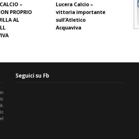
CALCIO –
Lucera Calcio –
 NON PROPRIO
vittoria importante
ILLA AL
sull’Atletico
LL
Acquaviva
IVA
Seguici su Fb
in
lo
i.
do
el