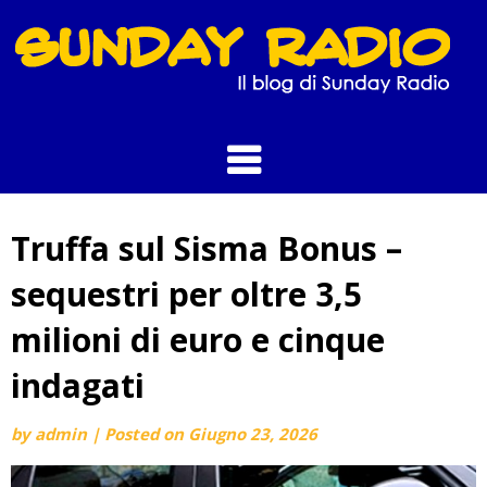
Skip
to
content
Truffa sul Sisma Bonus –
sequestri per oltre 3,5
milioni di euro e cinque
indagati
by
admin
|
Posted on
Giugno 23, 2026