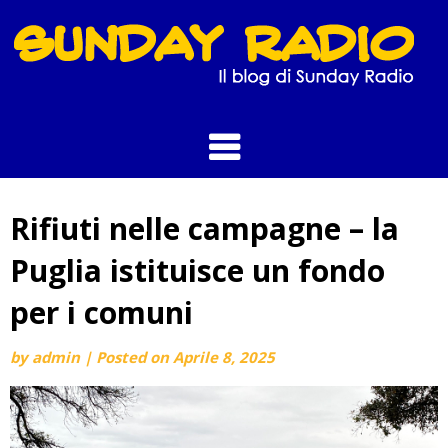
Skip
to
content
Rifiuti nelle campagne – la
Puglia istituisce un fondo
per i comuni
by
admin
|
Posted on
Aprile 8, 2025