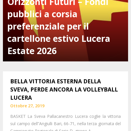
Orizzonti Futuri – Fondi
pubblici a corsia
preferenziale per il
cartellone estivo Lucera
Estate 2026
BELLA VITTORIA ESTERNA DELLA
SVEVA, PERDE ANCORA LA VOLLEYBALL
LUCERA
Ottobre 27, 2019
BASKET La Sveva Pallacanestro Lucera coglie la vittoria
sul campo dell”Angiulli Bari, 66-71, nella terza giornata del
Campionato Regionale di Serie D, girone A….