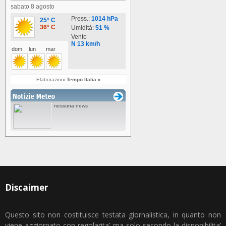
Discaimer
Questo sito non costituisce testata giornalistica, in quanto non
viene aggiornato con regolarita’ ma solo secondo la disponibilita’