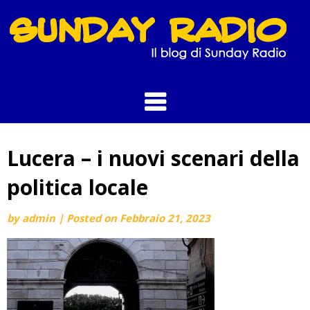
Skip
to
content
Lucera – i nuovi scenari della
politica locale
by
admin
|
Posted on
Febbraio 21, 2023