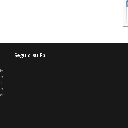
Seguici su Fb
in
lo
i.
do
el