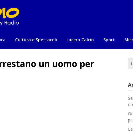
ica
Cultura e Spettacoli
Lucera Calcio
Sport
Mic
 arrestano un uomo per
Ri
per
Ar
Sa
or
Or
pe
La