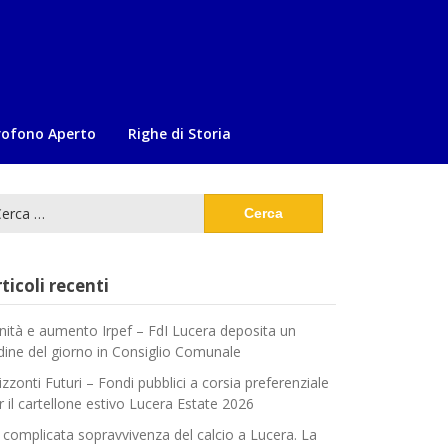
rofono Aperto
Righe di Storia
cerca
:
ticoli recenti
nità e aumento Irpef – FdI Lucera deposita un
dine del giorno in Consiglio Comunale
izzonti Futuri – Fondi pubblici a corsia preferenziale
r il cartellone estivo Lucera Estate 2026
 complicata sopravvivenza del calcio a Lucera. La