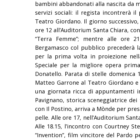
bambini abbandonati alla nascita da mad
servizi sociali: il regista incontrerà 
Teatro Giordano. Il giorno successivo, 
ore
12 all’Auditorium Santa Chiara, co
“Terra Femme”; mentre alle ore 21,
Bergamasco col pubblico precederà la
per la prima volta in proiezione nell
Speciale per la migliore opera prima 
Donatello. Parata di stelle domenica 
Matteo Garrone al Teatro Giordano e l
una giornata ricca di appuntamenti imp
Pavignano, storica sceneggiatrice dei 
con Il Postino, arriva a Mònde per pre
pelle.
Alle ore 17, nell’Auditorium Sant
Alle 18.15, l’incontro con Courtney St
“Invention”, film vincitore del Pardo p