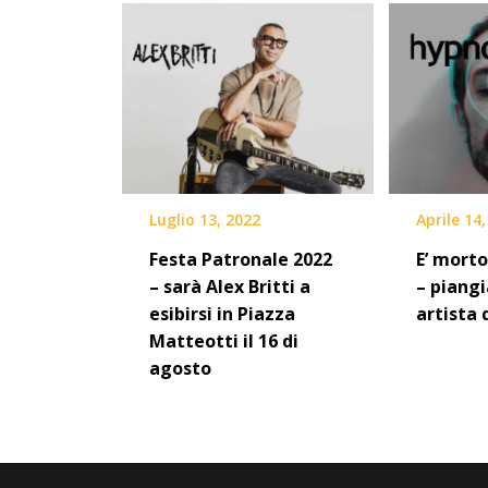
Luglio 13, 2022
Aprile 14
Festa Patronale 2022
E’ mort
– sarà Alex Britti a
– piang
esibirsi in Piazza
artista 
Matteotti il 16 di
agosto