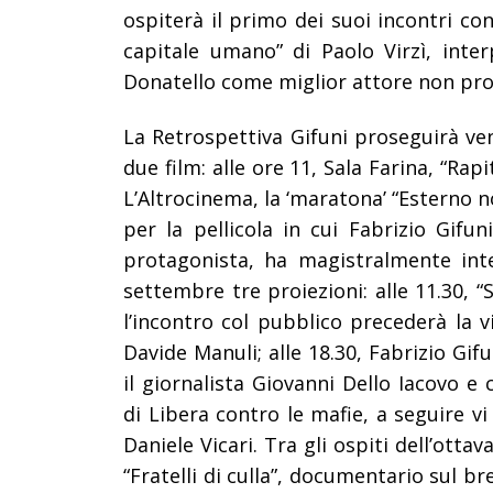
ospiterà il primo dei suoi incontri con 
capitale umano” di Paolo Virzì, inter
Donatello come miglior attore non pro
La Retrospettiva Gifuni proseguirà ven
due film: alle ore 11, Sala Farina, “Rap
L’Altrocinema, la ‘maratona’ “Esterno n
per la pellicola in cui Fabrizio Gifun
protagonista, ha magistralmente int
settembre tre proiezioni: alle 11.30, “S
l’incontro col pubblico precederà la 
Davide Manuli; alle 18.30, Fabrizio Gif
il giornalista Giovanni Dello Iacovo 
di Libera contro le mafie, a seguire vi
Daniele Vicari. Tra gli ospiti dell’otta
“Fratelli di culla”, documentario sul br