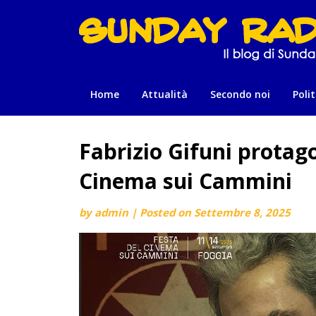
Skip
to
content
Home
Attualità
Secondo noi
Polit
Fabrizio Gifuni protag
Cinema sui Cammini
by
admin
|
Posted on
Settembre 8, 2025