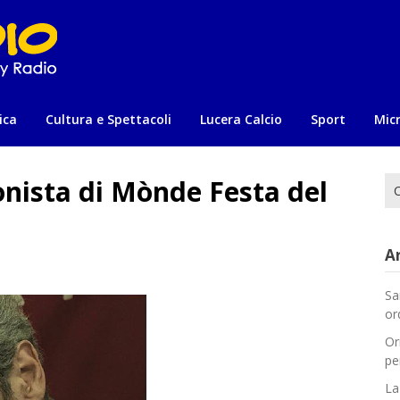
ica
Cultura e Spettacoli
Lucera Calcio
Sport
Mic
onista di Mònde Festa del
Ri
per
Ar
Sa
or
Or
pe
La