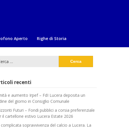
rofono Aperto
Righe di Storia
cerca
:
ticoli recenti
nità e aumento Irpef – FdI Lucera deposita un
dine del giorno in Consiglio Comunale
izzonti Futuri – Fondi pubblici a corsia preferenziale
r il cartellone estivo Lucera Estate 2026
 complicata sopravvivenza del calcio a Lucera. La