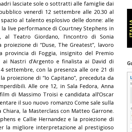
ri lasciate sole o sottratti alle famiglie dai
il pubblico venerdì 12 settembre alle 20.30 al
spazio al talento esplosivo delle donne: alle
n la live performance di Courtney Stephens in
 al Teatro Giordano, l’incontro di Sonia
 proiezione di “Duse, The Greatest”, lavoro
a provincia di Foggia, insignito del Premio
ai Nastri d’Argento e finalista ai David di
G
14 settembre, con la presenza alle ore 21 di
a proiezione di “Io Capitano”, preceduta da
erdibili. Alle ore 12, in Sala Fedora, A
nna
film di Massimo Troisi e candidata all’Oscar
sentare il suo nuovo romanzo Come sale sulla
a Chiara, la Masterclass con Matteo Garrone.
ephens e Callie Hernandez e la proiezione di
er la migliore interpretazione al prestigioso